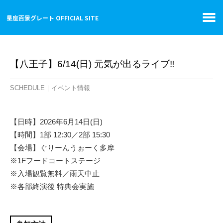
Skip
星座百景グレート OFFICIAL SITE
to
content
【八王子】6/14(日) 元気が出るライブ‼︎
SCHEDULE
｜イベント情報
【日時】2026年6月14日(日)
【時間】1部 12:30／2部 15:30
【会場】ぐりーんうぉーく多摩
※1Fフードコートステージ
※入場観覧無料／雨天中止
※各部終演後 特典会実施