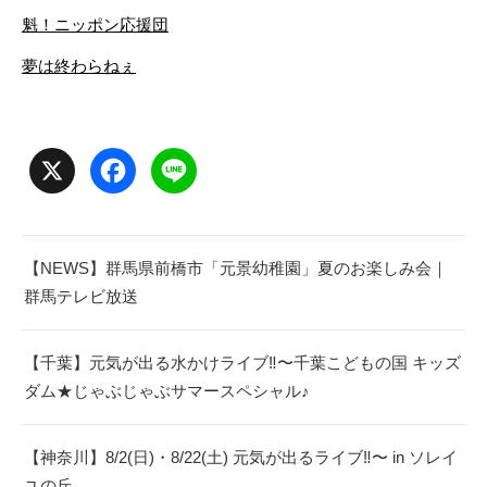
魁！ニッポン応援団
夢は終わらねぇ
X
Facebook
Line
【NEWS】群馬県前橋市「元景幼稚園」夏のお楽しみ会｜
群馬テレビ放送
【千葉】元気が出る水かけライブ‼︎〜千葉こどもの国 キッズ
ダム★じゃぶじゃぶサマースペシャル♪
【神奈川】8/2(日)・8/22(土) 元気が出るライブ‼︎〜 in ソレイ
ユの丘